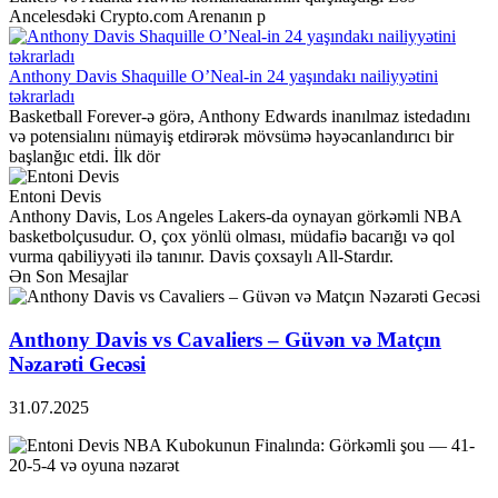
Ancelesdəki Crypto.com Arenanın p
Anthony Davis Shaquille O’Neal-in 24 yaşındakı nailiyyətini
təkrarladı
Basketball Forever-ə görə, Anthony Edwards inanılmaz istedadını
və potensialını nümayiş etdirərək mövsümə həyəcanlandırıcı bir
başlanğıc etdi. İlk dör
Entoni Devis
Anthony Davis, Los Angeles Lakers-da oynayan görkəmli NBA
basketbolçusudur. O, çox yönlü olması, müdafiə bacarığı və qol
vurma qabiliyyəti ilə tanınır. Davis çoxsaylı All-Stardır.
Ən Son Mesajlar
Anthony Davis vs Cavaliers – Güvən və Matçın
Nəzarəti Gecəsi
31.07.2025