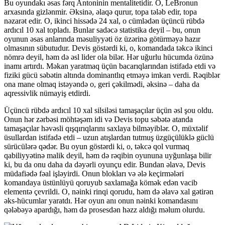
Bu oyundakı əsas fərq Antoninin mentalitetidir. O, LeBronun
arxasında gizlənmir. Əksinə, əlaqə qurur, topa tələb edir, topa
nəzarət edir. O, ikinci hissədə 24 xal, o cümlədən üçüncü rübdə
ardıcıl 10 xal topladı. Bunlar sadəcə statistika deyil – bu, onun
oyunun əsas anlarında məsuliyyəti öz üzərinə götürməyə hazır
olmasının sübutudur. Devis göstərdi ki, o, komandada təkcə ikinci
nömrə deyil, həm də əsl lider ola bilər. Hər uğurlu hücumda özünə
inamı artırdı. Məkan yaratmaq üçün bacarıqlarından istifadə etdi və
fiziki gücü səbətin altında dominantlıq etməyə imkan verdi. Rəqiblər
ona mane olmaq istəyəndə o, geri çəkilmədi, əksinə – daha da
aqressivlik nümayiş etdirdi.
Üçüncü rübdə ardıcıl 10 xal silsiləsi tamaşaçılar üçün əsl şou oldu.
Onun hər zərbəsi möhtəşəm idi və Devis topu səbətə atanda
tamaşaçılar həvəsli qışqırıqlarını saxlaya bilməyiblər. O, müxtəlif
üsullardan istifadə etdi – uzun atışlardan tutmuş üzgüçülüklə güclü
sürücülərə qədər. Bu oyun göstərdi ki, o, təkcə qol vurmaq
qabiliyyətinə malik deyil, həm də rəqibin oyununa uyğunlaşa bilir
ki, bu da onu daha da dəyərli oyunçu edir. Bundan əlavə, Devis
müdafiədə fəal işləyirdi. Onun blokları və ələ keçirmələri
komandaya üstünlüyü qoruyub saxlamağa kömək edən vacib
elementə çevrildi. O, nəinki rinqi qorudu, həm də əlavə xal gətirən
əks-hücumlar yaratdı. Hər oyun anı onun nəinki komandasını
qələbəyə apardığı, həm də prosesdən həzz aldığı məlum olurdu.