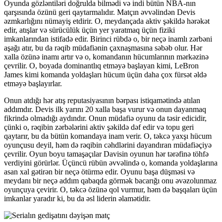
Oyunda gözləntiləri doğrulda bilmədi və indi bütün NBA-nın
qarşısında özünü geri qaytarmalıdır. Matçın əvvəlindən Devis
əzmkarlığını nümayiş etdirir. O, meydançada aktiv şəkildə hərəkət
edir, atışlar və sürücülük üçün yer yaratmaq üçün fiziki
imkanlarından istifadə edir. Birinci rübdə o, bir neçə inamlı zərbəni
aşağı atır, bu da rəqib müdafiənin çaxnaşmasına səbəb olur. Hər
xalla özünə inamı artır və o, komandanın hücumlarının mərkəzinə
çevrilir. O, boyada dominantlıq etməyə başlayan kimi, LeBron
James kimi komanda yoldaşları hücum üçün daha çox fürsət əldə
etməyə başlayırlar.
Onun atdığı hər atış reputasiyasının bərpası istiqamətində atılan
addımdır. Devis ilk yarını 20 xalla başa vurur və onun dayanmaq
fikrində olmadığı aydındır. Onun müdafiə oyunu da təsir edicidir,
çünki o, rəqibin zərbələrini aktiv şəkildə dəf edir və topu geri
qaytarır, bu da bütün komandaya inam verir. O, təkcə yaxşı hücum
oyunçusu deyil, həm də rəqibin cəhdlərini dayandıran müdafiəçiyə
çevrilir. Oyun boyu tamaşaçılar Davisin oyunun hər tərəfinə töhfə
verdiyini görürlər. Üçüncü rübün əvvəlində o, komanda yoldaşlarına
asan xal gətirən bir neçə ötürmə edir. Oyunu başa düşməsi və
meydanı bir neçə addım qabaqda görmək bacarığı onu əvəzolunmaz
oyunçuya çevirir. O, təkcə özünə qol vurmur, həm də başqaları üçün
imkanlar yaradır ki, bu da əsl liderin əlamətidir.