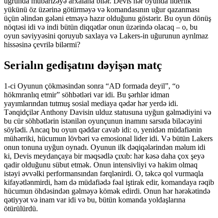
uğrunda mübarizəyə arxalana bilər. Devis hər oyunda liderlik
yükünü öz üzərinə götürməyə və komandasının uğur qazanması
üçün əlindən gələni etməyə hazır olduğunu göstərir. Bu oyun dönüş
nöqtəsi idi və indi bütün diqqətlər onun üzərində olacaq – o, bu
oyun səviyyəsini qoruyub saxlaya və Lakers-in uğurunun ayrılmaz
hissəsinə çevrilə bilərmi?
Serialın gedişatını dəyişən matç
1-ci Oyunun çökməsindən sonra “AD formada deyil”, “o
hökmranlıq etmir” söhbətləri var idi. Bu şərhlər idman
yayımlarından tutmuş sosial mediaya qədər hər yerdə idi.
Tənqidçilər Anthony Davisin ulduz statusuna uyğun gəlmədiyini və
bu cür söhbətlərin istənilən oyunçunun inamını sarsıda biləcəyini
söylədi. Ancaq bu oyun qəddar cavab idi: o, yenidən müdafiənin
mühərriki, hücumun lövbəri və emosional lider idi. Və bütün Lakers
onun tonuna uyğun oynadı. Oyunun ilk dəqiqələrindən məlum idi
ki, Devis meydançaya bir məqsədlə çıxıb: hər kəsə daha çox şeyə
qadir olduğunu sübut etmək. Onun intensivliyi və hakim olmaq
istəyi əvvəlki performansından fərqlənirdi. O, təkcə qol vurmaqla
kifayətlənmirdi, həm də müdafiədə fəal iştirak edir, komandaya rəqib
hücumun öhdəsindən gəlməyə kömək edirdi. Onun hər hərəkətində
qətiyyət və inam var idi və bu, bütün komanda yoldaşlarına
ötürülürdü.