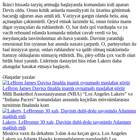
İkinci hissədə təzyiq artmağa başlayanda komandanı irəli aparan
Devis oldu. Onun kritik anlarda məsuliyyəti öz üzərinə götürmək
bacarığı uğurun əsas amili idi. Vəziyyət gərgin olanda belə, atəş
açmaqdan çəkinmirdi. Qeyd etmək lazımdır ki, onun özünə inamı
digər oyunçuları da ruhlandırıb. O, hər dəfə qol vurduqda və ya
vacib rebound edəndə komanda müsbət cavab verdi və bu,
meydançada təsvirolunmaz ab-hava yaratdı. Davisin yaratdığı
emosional fon oyunun hər anında nəzərə çarpırdı. O, partnyorları ilə
fəal ünsiyyət qurur, onları ruhlandırır və qalib olmaq istəklərində
həmrəy olduqlarını nümayiş etdirirdi. Bu, pley-offda çox vacib olan
birlik hissi yaratdı. Liderinin dəstəyini hiss edən Lakers daha
ahəngdar hərəkət etməyə başlayıb.
Əlaqədar yazılar
LeBron James Davisə finalda inamlı oynamağı məsləhət görür
Milli Basketbol Assosiasiyasının (NBA) “Los Angeles Lakers” və
“İndiana Pacers” komandaları arasında keçirilən mövsümlərarası
turnirinin finalında kom
Lakers, LeBronun 30 xalı, Davisin dubl-dolu sayəsində Atlantanı
məğlub etdi
Moskva vaxtı ilə dekabrın 3-dən 4-nə keçən gecə, Los Angeles
Lakers və Atlanta Hawks komandalarının qarşılaşdığı Los