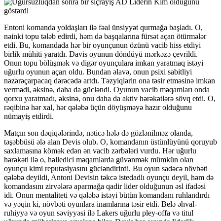
Entoni komanda yoldaşları ilə fəal ünsiyyət qurmağa başladı. O,
nəinki topu tələb edirdi, həm də başqalarına fürsət açan ötürmələr
etdi. Bu, komandada hər bir oyunçunun özünü vacib hiss etdiyi
birlik mühiti yaratdı. Davis oyunun döndüyü mərkəzə çevrildi.
Onun topu bölüşmək və digər oyunçulara imkan yaratmaq istəyi
uğurlu oyunun açarı oldu. Bundan əlavə, onun psixi sabitliyi
nəzərəçarpacaq dərəcədə artdı. Təzyiqlərin ona təsir etməsinə imkan
vermədi, əksinə, daha da gücləndi. Oyunun vacib məqamları onda
qorxu yaratmadı, əksinə, onu daha da aktiv hərəkətlərə sövq etdi. O,
rəqibinə hər xal, hər qələbə üçün döyüşməyə hazır olduğunu
nümayiş etdirdi.
Matçın son dəqiqələrində, nəticə hələ də gözlənilməz olanda,
təşəbbüsü ələ alan Devis olub. O, komandanın üstünlüyünü qoruyub
saxlamasına kömək edən ən vacib zərbələri vurdu. Hər uğurlu
hərəkəti ilə o, həlledici məqamlarda güvənmək mümkün olan
oyunçu kimi reputasiyasını gücləndirirdi. Bu oyun sadəcə növbəti
qələbə deyildi, Antoni Devisin təkcə istedadlı oyunçu deyil, həm də
komandasını zirvələrə aparmağa qadir lider olduğunun əsl ifadəsi
idi. Onun mentaliteti və qələbə istəyi bütün komandanı ruhlandırdı
və yəqin ki, növbəti oyunlara inamlarına təsir etdi. Belə əhval-
ruhiyyə və oyun səviyyəsi ilə Lakers uğurlu pley-offa və titul