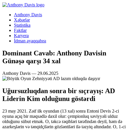
Anthony Davis
Xəbərlər
Statistika
Faktlar
Karyera
İdman ayaqqabısı
Dominant Cavab: Anthony Davisin
Günəşə qarşı 34 xal
Anthony Davis — 29.06.2025
Uğursuzluqdan sonra bir sıçrayış: AD
Liderin Kim olduğunu göstərdi
23 may 2021. Zəif ilk oyundan (13 xal) sonra Entoni Devis 2-ci
oyuna açıq bir məqsədlə daxil olur: çempionluq səviyyəli ulduz
olduğunu sübut etmək. O, təkcə rəqibləri tərəfindən deyil, həm də
azarkeşlərin və tənqidçilərin gözləntiləri ilə təzyiq altındadır. O, 1-ci