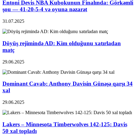
Entoni Devis NBA Kubokunun Finalında: Görkəmli
şou — 41-20-5-4 və oyuna nəzarət
31.07.2025
Döyüş rejimində AD: Kim olduğunu xatırladan
matç
29.06.2025
Dominant Cavab: Anthony Davisin Günəşə qarşı 34
xal
29.06.2025
Lakers – Minnesota Timberwolves 142-125: Davis
50 xal topladı