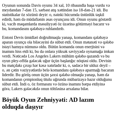
Oyunun sonunda Davis oyunu 34 xal, 10 ribaundla başa vurdu və
meydandan 7-dən 15, sərbəst atış xəttindən isə 18-dən-21 idi. Bu
statistikalar öz sözünü deyir: o, nəinki hücumda üstünlük təşkil
edirdi, həm də müdafiənin əsas oyunçusu idi. Onun oyunu göstərdi
ki, vacib məqamlarda məsuliyyəti öz üzərinə götürməyi bacarır və
bu, komandasını qələbəyə ruhlandırıb.
Entoni Devis ümidləri doğrultmaqla yanaşı, komandanı qələbəyə
aparan oyunçu ola biləcəyini də sübut etdi. Onun mətanəti və qələbə
istəyi hamıya nümunə oldu. Bütün komanda onun enerjisini və
inamını hiss etdi ki, bu da onlara yüksək səviyyədə oynamağa imkan
verdi. Nəticədə Los Angeles Lakers mühüm qələbə qazandı və bu
oyun pley-offda gələcək uğur üçün başlanğıc nöqtəsi oldu. Devisin
bu matçdakı çıxışı hər kəsə xatırladır ki, o, sadəcə bir ulduz deyil –
o, ən çətin vəziyyətlərdə belə komandanı qələbəyə aparmağı bacaran
liderdir. Bu görüş onun üçün şəxsi qələbə olmaqla yanaşı, həm də
komandanın çempionluq titulu uğrunda mübarizəyə hazır olduğunu
sübut etdi. İndi o, öz formasını və özünə inamını bərpa etdiyinə
görə, Lakers gələcəkdə onun töhfəsinə arxalana bilər.
Böyük Oyun Zehniyyəti: AD lazım
olduqda daşıyır