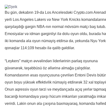
Bu gün, dekabrın 19-da Los Ancelesdəki Crypto.com Arena
yerli Los Angeles Lakers və New York Knicks komandalarını
qarşılaşdığı gərgin NBA-nın normal mövsüm matçı baş tutub.
Emosiyalar və idman gərginliyi ilə dolu oyun oldu, burada hə
iki komanda əla oyun nümayiş etdirsə də, yekunda Nyu York
qonaqlar 114:109 hesabı ilə qalib gəldilər.
“Leykers” matçın əvvəlindən liderlərinin parlaq oyununa
güvənərək, təşəbbüsü öz əllərinə almağa çalışdılar.
Komandasının əsas oyunçusuna çevrilən Entoni Devis bütü
oyun boyu yüksək effektivlik nümayiş etdirərək 32 xal toplayı
Onun aqressiv oyun tərzi və meydançada açıq yerlər tapmaq
bacarığı komandaya yaxşı hücum imkanları yaratmağa imka
verirdi. Lakin onun əla çıxışına baxmayaraq, komanda həlled