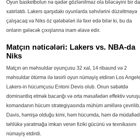
Oyun basketbolun nə qədər gözlənilməz ola biləcəyini bir d
xatırlatdı. Lakers qarşıdakı oyunlarda səhvlərini düzəltməyə
çalışacaq və Niks öz qələbələri ilə fəxr edə bilər ki, bu da
onların gələcək çıxışlarına inam əlavə edir.
Matçın nəticələri: Lakers vs. NBA-da
Niks
Matçın ən məhsuldar oyunçusu 32 xal, 14 ribaund və 2
məhsuldar ötürmə ilə təsirli oyun nümayiş etdirən Los Angel
Lakers-in hücumçusu Entoni Devis olub. Onun səbətdə
dominantlıq etmək bacarığı və orta məsafədən effektiv vuruş
komandanın hücum strategiyasında mühüm amillərə çevrilib
Davis, həmişə olduğu kimi, həm hücumda, həm də müdafiə
təhlükə yaratmağa imkan verən fiziki gücünü və texnikasını
nümayiş etdirdi.