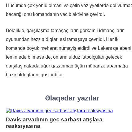
Hücumda çox yönlü olması və çətin vəziyyətlərdə qol vurma
bacarığı onu komandanın vacib aktivinə çevirdi.
Beləliklə, qarşılaşma tamaşaçıların görkəmli idmançıların
oyunundan həzz aldıqları əsl tamaşaya çevrildi. Hər iki
komanda böyük məharət nümayiş etdirdi və Lakers qələbəni
təmin edə bilməsə də, onların ulduz futbolçuları gələcək
qarşılaşmalarda uğur qazanmaq üçün mübarizə aparmağa
hazır olduqlarını göstərdilər.
Əlaqədar yazılar
Davis arvadının gec sərbəst atışlara
reaksiyasına