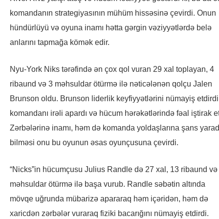
komandanın strategiyasının mühüm hissəsinə çevirdi. Onun
hündürlüyü və oyuna inamı hətta gərgin vəziyyətlərdə belə
anlarını tapmağa kömək edir.
Nyu-York Niks tərəfində ən çox qol vuran 29 xal toplayan, 4
ribaund və 3 məhsuldar ötürmə ilə nəticələnən qolçu Jalen
Brunson oldu. Brunson liderlik keyfiyyətlərini nümayiş etdirdi
komandanı irəli apardı və hücum hərəkətlərində fəal iştirak et
Zərbələrinə inamı, həm də komanda yoldaşlarına şans yara
bilməsi onu bu oyunun əsas oyunçusuna çevirdi.
“Nicks”in hücumçusu Julius Randle də 27 xal, 13 ribaund və
məhsuldar ötürmə ilə başa vurub. Randle səbətin altında
mövqe uğrunda mübarizə apararaq həm içəridən, həm də
xaricdən zərbələr vuraraq fiziki bacarığını nümayiş etdirdi.