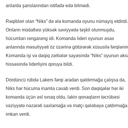
anlarda şanslarından istifadə edə bilmədi.
Rəqibləri olan “Niks” də əla komanda oyunu nümayiş etdirdi.
Onların müdafiəsi yüksək səviyyədə təşkil olunmuşdu,
hücumları rəngarəng idi. Komanda lideri oyunun əsas
anlarında məsuliyyəti öz üzərinə götürərək xüsusilə fərqlənir
Komanda işi və dəqiq zərbələr sayəsində “Niks” oyunun əks
hissəsində liderliyini qoruya bildi.
Dördüncü rübdə Lakers fərqi aradan qaldırmağa çalışsa da,
Niks hər hücuma inamla cavab verdi. Son dəqiqələr hər iki
komanda üçün əsl sınaq oldu, lakin qonaqların təcrübəsi
vəziyyətə nəzarəti saxlamağa və matçı qələbəyə çatdırmağa
imkan verdi.