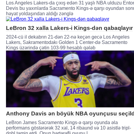
Los Angeles Lakers-da çıxış edən 31 yaşlı NBA ulduzu Ento
Devis bu yaxınlarda Sacramento Kings-ə qarşı oyundan son
həyat yoldaşından aldığı zənglə
LeBron 32 xalla Lakers-i Kings-dən qabaqlayır
2024-cü il dekabrın 21-dən 22-nə keçən gecə Los Angeles
Lakers, Sakramentodakı Golden 1 Center-də Sacramento
Kings üzərində çətin 103-99 hesablı qələb
Anthony Davis ən böyük NBA oyunçusu seçild
LeBron James Sacramento Kings-ə qarşı oyunda əla
performans göstərərək 32 xal, 14 ribaund və 10 asistlə tripl-
dobl təmin etdi. Onun hərtərəfli oyunu L