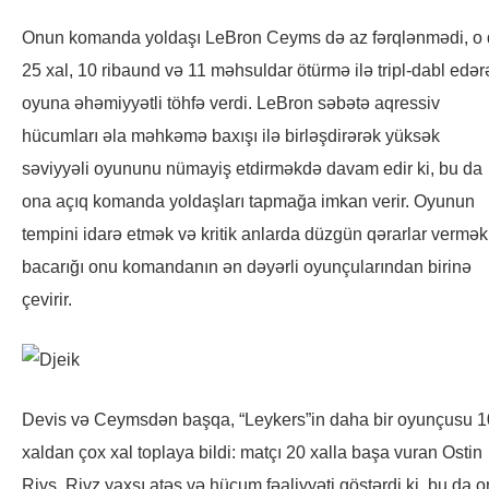
Onun komanda yoldaşı LeBron Ceyms də az fərqlənmədi, o
25 xal, 10 ribaund və 11 məhsuldar ötürmə ilə tripl-dabl edər
oyuna əhəmiyyətli töhfə verdi. LeBron səbətə aqressiv
hücumları əla məhkəmə baxışı ilə birləşdirərək yüksək
səviyyəli oyununu nümayiş etdirməkdə davam edir ki, bu da
ona açıq komanda yoldaşları tapmağa imkan verir. Oyunun
tempini idarə etmək və kritik anlarda düzgün qərarlar vermək
bacarığı onu komandanın ən dəyərli oyunçularından birinə
çevirir.
Devis və Ceymsdən başqa, “Leykers”in daha bir oyunçusu 1
xaldan çox xal toplaya bildi: matçı 20 xalla başa vuran Ostin
Rivs. Rivz yaxşı atəş və hücum fəaliyyəti göstərdi ki, bu da 