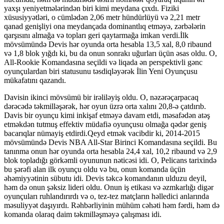
yaxşı yeniyetmələrindən biri kimi meydana çıxdı. Fiziki
xüsusiyyətləri, o cümlədən 2,06 metr hündürlüyü və 2,21 metr
qanad genişliyi ona meydançada dominantlıq etməyə, zərbələrin
qarşısını almağa və topları geri qaytarmağa imkan verdi.İlk
mövsümündə Devis hər oyunda orta hesabla 13,5 xal, 8,0 ribaund
və 1,8 blok yığdı ki, bu da onun sonrakı uğurları üçün əsas oldu. O,
All-Rookie Komandasına seçildi və liqada ən perspektivli gənc
oyunçulardan biri statusunu təsdiqləyərək İlin Yeni Oyunçusu
mükafatını qazandı.
Davisin ikinci mövsümü bir irəliləyiş oldu. O, nəzərəçarpacaq
dərəcədə təkmilləşərək, hər oyun üzrə orta xalını 20,8-ə çatdırıb.
Davis bir oyunçu kimi inkişaf etməyə davam etdi, məsafədən atəş
etməkdən tutmuş effektiv müdafiə oyunçusu olmağa qədər geniş
bacarıqlar nümayiş etdirdi.Qeyd etmək vacibdir ki, 2014-2015
mövsümündə Devis NBA All-Star Birinci Komandasına seçildi. Bu
tanınma onun hər oyunda orta hesabla 24,4 xal, 10,2 ribaund və 2,9
blok topladığı görkəmli oyununun nəticəsi idi. O, Pelicans tarixində
bu şərəfi alan ilk oyunçu oldu və bu, onun komanda üçün
əhəmiyyətinin sübutu idi. Devis təkcə komandanın ulduzu deyil,
həm də onun şəksiz lideri oldu. Onun iş etikası və əzmkarlığı digər
oyunçuları ruhlandırırdı və o, tez-tez matçların həlledici anlarında
məsuliyyət daşıyırdı. Rəhbərliyinin mühüm cəhəti həm fərdi, həm də
komanda olaraq daim təkmilləşməyə çalışması idi.