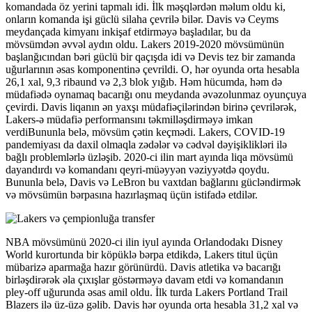
komandada öz yerini tapmalı idi. İlk məşqlərdən məlum oldu ki,
onların komanda işi güclü silaha çevrilə bilər. Davis və Ceyms
meydançada kimyanı inkişaf etdirməyə başladılar, bu da
mövsümdən əvvəl aydın oldu. Lakers 2019-2020 mövsümünün
başlanğıcından bəri güclü bir qaçışda idi və Devis tez bir zamanda
uğurlarının əsas komponentinə çevrildi. O, hər oyunda orta hesabla
26,1 xal, 9,3 ribaund və 2,3 blok yığıb. Həm hücumda, həm də
müdafiədə oynamaq bacarığı onu meydanda əvəzolunmaz oyunçuya
çevirdi. Davis liqanın ən yaxşı müdafiəçilərindən birinə çevrilərək,
Lakers-ə müdafiə performansını təkmilləşdirməyə imkan
verdiBununla belə, mövsüm çətin keçmədi. Lakers, COVID-19
pandemiyası da daxil olmaqla zədələr və cədvəl dəyişiklikləri ilə
bağlı problemlərlə üzləşib. 2020-ci ilin mart ayında liqa mövsümü
dayandırdı və komandanı qeyri-müəyyən vəziyyətdə qoydu.
Bununla belə, Davis və LeBron bu vaxtdan bağlarını gücləndirmək
və mövsümün bərpasına hazırlaşmaq üçün istifadə etdilər.
NBA mövsümünü 2020-ci ilin iyul ayında Orlandodakı Disney
World kurortunda bir köpüklə bərpa etdikdə, Lakers titul üçün
mübarizə aparmağa hazır görünürdü. Davis atletika və bacarığı
birləşdirərək əla çıxışlar göstərməyə davam etdi və komandanın
pley-off uğurunda əsas amil oldu. İlk turda Lakers Portland Trail
Blazers ilə üz-üzə gəlib. Davis hər oyunda orta hesabla 31,2 xal və