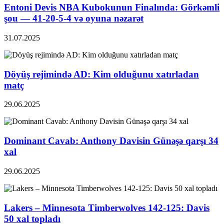
Entoni Devis NBA Kubokunun Finalında: Görkəmli
şou — 41-20-5-4 və oyuna nəzarət
31.07.2025
Döyüş rejimində AD: Kim olduğunu xatırladan
matç
29.06.2025
Dominant Cavab: Anthony Davisin Günəşə qarşı 34
xal
29.06.2025
Lakers – Minnesota Timberwolves 142-125: Davis
50 xal topladı