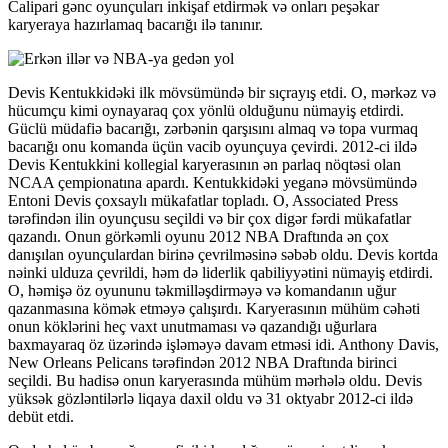
Calipari gənc oyunçuları inkişaf etdirmək və onları peşəkar
karyeraya hazırlamaq bacarığı ilə tanınır.
Devis Kentukkidəki ilk mövsümündə bir sıçrayış etdi. O, mərkəz və
hücumçu kimi oynayaraq çox yönlü olduğunu nümayiş etdirdi.
Güclü müdafiə bacarığı, zərbənin qarşısını almaq və topa vurmaq
bacarığı onu komanda üçün vacib oyunçuya çevirdi. 2012-ci ildə
Devis Kentukkini kollegial karyerasının ən parlaq nöqtəsi olan
NCAA çempionatına apardı. Kentukkidəki yeganə mövsümündə
Entoni Devis çoxsaylı mükafatlar topladı. O, Associated Press
tərəfindən ilin oyunçusu seçildi və bir çox digər fərdi mükafatlar
qazandı. Onun görkəmli oyunu 2012 NBA Draftında ən çox
danışılan oyunçulardan birinə çevrilməsinə səbəb oldu. Devis kortda
nəinki ulduza çevrildi, həm də liderlik qabiliyyətini nümayiş etdirdi.
O, həmişə öz oyununu təkmilləşdirməyə və komandanın uğur
qazanmasına kömək etməyə çalışırdı. Karyerasının mühüm cəhəti
onun köklərini heç vaxt unutmaması və qazandığı uğurlara
baxmayaraq öz üzərində işləməyə davam etməsi idi. Anthony Davis,
New Orleans Pelicans tərəfindən 2012 NBA Draftında birinci
seçildi. Bu hadisə onun karyerasında mühüm mərhələ oldu. Devis
yüksək gözləntilərlə liqaya daxil oldu və 31 oktyabr 2012-ci ildə
debüt etdi.