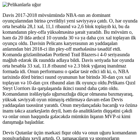
Davis 2017-2018 mövsümündə NBA-nın ən dominant
oyunçularından birinə çevrildiyi yeni səviyyəyə çatdı. O, hər oyunda
orta hesabla 28,1 xal, 11,1 ribaund və 2,6 blok toplayıb ki, bu da
komandanın pley-offa yüksəlməsinə şərait yaradıb. Bu mövsüm o,
həm də 20 ildə ardıcıl 10 oyunda 30 və ya daha çox xal toplayan ilk
oyunçu oldu. Davisin Pelicans karyerasının ən yaddaqalan
anlarından biri 2018-ci ilin pley-off mərhələsinə təsadüf etdi.
Komanda gözlənilmədən Portlend Trail Blazers-i 4-0 seriyasında
məğlub edərək ilk raundda adlaya bildi. Davis seriyada hər oyunda
orta hesabla 33 xal, 11.8 ribaund və 2.3 blok yığaraq inanılmaz
formada idi. Onun performansı o qədər təsir edici idi ki, o, NBA
tarixində dörd birinci raund oyununun hər birində 30-dan çox xal
toplayan və 10-dan çox ribaund alan ilk oyunçu oldu.Pelikans Qızıl
Steyt Uorriors ilə qarşılaşanda ikinci raund daha çətin oldu.
Komandanın irəliləyişdə uğursuzluğa düçar olmasına baxmayaraq,
yüksək səviyyəli oyun nümayiş etdirməyə davam edən Devis
yaddaqalan təəssürat yaratdı. Onun meydançadakı bacarığı və özünə
inamı təkcə azarkeşlərin deyil, həm də analitiklərin diqqətini çəkdi
və onlar onun haqqında gələcəkdə mümkün liqanın MVP-si kimi
danışmağa başladılar.
Devis Qutanlar üçün mərkəzi fiqur oldu və onun uğuru komandanın
populyarlığını xeyli artırdı. O, tamaşaçıların və sponsorların