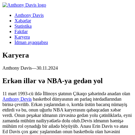
Anthony Davis
Xəbərlər
Statistika
Faktlar
Karyera
İdman ayaqqabısı
Karyera
Anthony Davis—30.11.2024
Erkən illər və NBA-ya gedən yol
11 mart 1993-cü ildə İllinoys ştatının Çikaqo şəhərində anadan olan
Anthony Devis
basketbol dünyasının ən parlaq istedadlarından
birinə çevrilib. Erkən yaşlarından o, kortda üstün bacarıq nümayiş
etdirdi və bu, onun uğurlu NBA karyerasını qabaqcadan xəbər
verdi. Onun peşəkar idmanın zirvəsinə gedən yolu çətinliklərlə, eyni
zamanda mühüm nailiyyətlərlə dolu olub.Devis idmanın həmişə
mühüm rol oynadığı bir ailədə böyüyüb. Anası Erin Davis və atası
Ed Davis çox gənc yaşlarından onun basketbola olan həvəsini