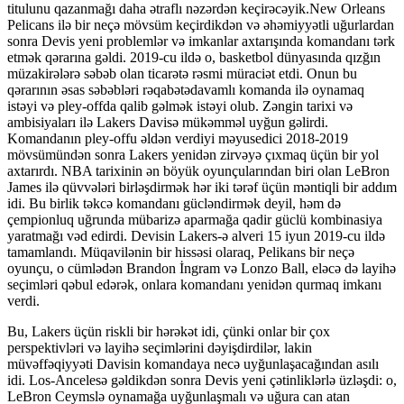
titulunu qazanmağı daha ətraflı nəzərdən keçirəcəyik.New Orleans
Pelicans ilə bir neçə mövsüm keçirdikdən və əhəmiyyətli uğurlardan
sonra Devis yeni problemlər və imkanlar axtarışında komandanı tərk
etmək qərarına gəldi. 2019-cu ildə o, basketbol dünyasında qızğın
müzakirələrə səbəb olan ticarətə rəsmi müraciət etdi. Onun bu
qərarının əsas səbəbləri rəqabətədavamlı komanda ilə oynamaq
istəyi və pley-offda qalib gəlmək istəyi olub. Zəngin tarixi və
ambisiyaları ilə Lakers Davisə mükəmməl uyğun gəlirdi.
Komandanın pley-offu əldən verdiyi məyusedici 2018-2019
mövsümündən sonra Lakers yenidən zirvəyə çıxmaq üçün bir yol
axtarırdı. NBA tarixinin ən böyük oyunçularından biri olan LeBron
James ilə qüvvələri birləşdirmək hər iki tərəf üçün məntiqli bir addım
idi. Bu birlik təkcə komandanı gücləndirmək deyil, həm də
çempionluq uğrunda mübarizə aparmağa qadir güclü kombinasiya
yaratmağı vəd edirdi. Devisin Lakers-ə alveri 15 iyun 2019-cu ildə
tamamlandı. Müqavilənin bir hissəsi olaraq, Pelikans bir neçə
oyunçu, o cümlədən Brandon İngram və Lonzo Ball, eləcə də layihə
seçimləri qəbul edərək, onlara komandanı yenidən qurmaq imkanı
verdi.
Bu, Lakers üçün riskli bir hərəkət idi, çünki onlar bir çox
perspektivləri və layihə seçimlərini dəyişdirdilər, lakin
müvəffəqiyyəti Davisin komandaya necə uyğunlaşacağından asılı
idi. Los-Ancelesə gəldikdən sonra Devis yeni çətinliklərlə üzləşdi: o,
LeBron Ceymslə oynamağa uyğunlaşmalı və uğura can atan