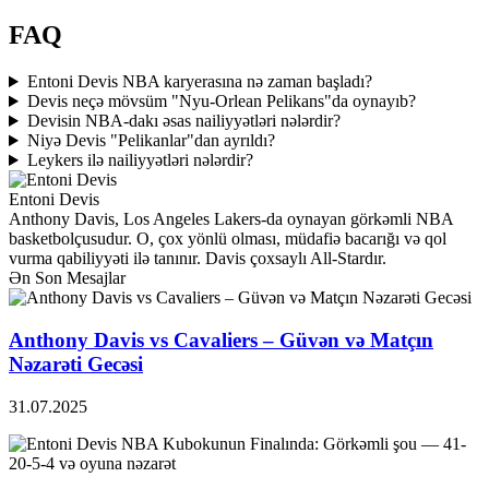
FAQ
Entoni Devis NBA karyerasına nə zaman başladı?
Devis neçə mövsüm "Nyu-Orlean Pelikans"da oynayıb?
Devisin NBA-dakı əsas nailiyyətləri nələrdir?
Niyə Devis "Pelikanlar"dan ayrıldı?
Leykers ilə nailiyyətləri nələrdir?
Entoni Devis
Anthony Davis, Los Angeles Lakers-da oynayan görkəmli NBA
basketbolçusudur. O, çox yönlü olması, müdafiə bacarığı və qol
vurma qabiliyyəti ilə tanınır. Davis çoxsaylı All-Stardır.
Ən Son Mesajlar
Anthony Davis vs Cavaliers – Güvən və Matçın
Nəzarəti Gecəsi
31.07.2025