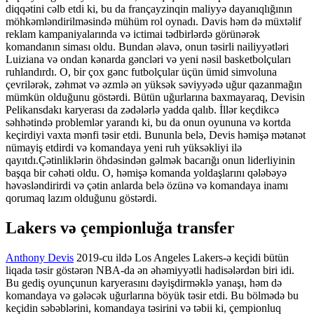
diqqətini cəlb etdi ki, bu da françayzinqin maliyyə dayanıqlığının
möhkəmləndirilməsində mühüm rol oynadı. Davis həm də müxtəlif
reklam kampaniyalarında və ictimai tədbirlərdə görünərək
komandanın siması oldu. Bundan əlavə, onun təsirli nailiyyətləri
Luiziana və ondan kənarda gəncləri və yeni nəsil basketbolçuları
ruhlandırdı. O, bir çox gənc futbolçular üçün ümid simvoluna
çevrilərək, zəhmət və əzmlə ən yüksək səviyyədə uğur qazanmağın
mümkün olduğunu göstərdi. Bütün uğurlarına baxmayaraq, Devisin
Pelikansdakı karyerası da zədələrlə yadda qalıb. İllər keçdikcə
səhhətində problemlər yarandı ki, bu da onun oyununa və kortda
keçirdiyi vaxta mənfi təsir etdi. Bununla belə, Devis həmişə mətanət
nümayiş etdirdi və komandaya yeni ruh yüksəkliyi ilə
qayıtdı.Çətinliklərin öhdəsindən gəlmək bacarığı onun liderliyinin
başqa bir cəhəti oldu. O, həmişə komanda yoldaşlarını qələbəyə
həvəsləndirirdi və çətin anlarda belə özünə və komandaya inamı
qorumaq lazım olduğunu göstərdi.
Lakers və çempionluğa transfer
Anthony Devis
2019-cu ildə Los Angeles Lakers-ə keçidi bütün
liqada təsir göstərən NBA-da ən əhəmiyyətli hadisələrdən biri idi.
Bu gediş oyunçunun karyerasını dəyişdirməklə yanaşı, həm də
komandaya və gələcək uğurlarına böyük təsir etdi. Bu bölmədə bu
keçidin səbəblərini, komandaya təsirini və təbii ki, çempionluq