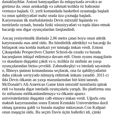
dəstəkləyiblər. Antoni həmyaşıdları ilə müqayisədə əvvəlcə az
görünsə də, onun əzmkarlığı və zəhməti tezliklə öz bəhrəsini
verməyə başladı. O, yerli komandada basketbol oynamağa başladı
və onun qabiliyyətləri məhz orada üzə çıxmağa başladı.
Karyerasının ilk mərhələlərində Devis müxtəlif liqalarda və
turnirlərdə oynadı, burada fiziki xüsusiyyətləri və topla idarə etmək
bacarığı onu digər oyunçulardan fərqləndirdi.
Ancaq yeniyetməlik illərində 2,06 metrə çatan boyu onun atletik
karyerasında əsas amil oldu. Bu hündürlük atletikliyi və bacarığı ilə
birləşərək ona kortda mərkəzi yer tutmağa imkan verdi. Entoni
Çikaqodakı Perspectives Charter School-da oxudu və burada
bacarıqlarını inkişaf etdirməyə davam etdi. Onun oyunu məşqçilərin
və skautların diqqətini çəkdi və o, tezliklə öz sinfinin ən yaxşı
oyunçularından birinə çevrildi. Zəhmətkeşliyi və istedadı sayəsində
o, İllinoys ştatının komandasına seçilərək, ona öz qabiliyyətlərini
daha yüksək səviyyədə nümayiş etdirmək imkanı yaradıb. 2011-ci
ildə Devis ölkənin ən yaxşı məzunlarından biri kimi tanındı.
McDonald’s All-American Game kimi müxtəlif turnirlərdə iştirak
etdi və burada digər istedadlı oyunçularla yarışdı. Bu platforma ona
öz nüfuzunu möhkəmləndirməyə və ölkənin aparıcı
universitetlərinin diqqətini cəlb etməyə imkan verdi. Uğurlu orta
məktəb karyerasından sonra Entoni Kentukki Universitetinə daxil
olmaq qərarına gəldi və burada məşhur mütəxəssis Con Kalipari
onun məşqçisi oldu. Bu seçim Davis üçün həlledici idi, çünki