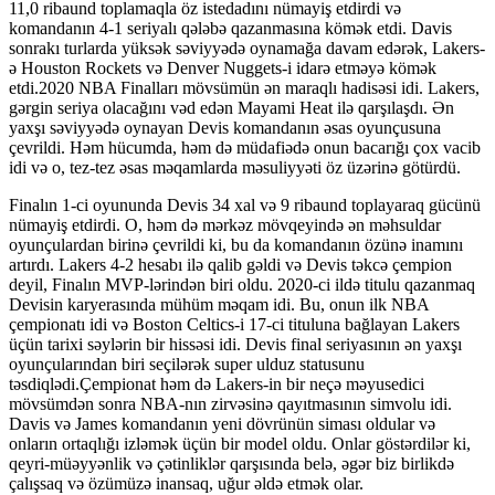
11,0 ribaund toplamaqla öz istedadını nümayiş etdirdi və
komandanın 4-1 seriyalı qələbə qazanmasına kömək etdi. Davis
sonrakı turlarda yüksək səviyyədə oynamağa davam edərək, Lakers-
ə Houston Rockets və Denver Nuggets-i idarə etməyə kömək
etdi.2020 NBA Finalları mövsümün ən maraqlı hadisəsi idi. Lakers,
gərgin seriya olacağını vəd edən Mayami Heat ilə qarşılaşdı. Ən
yaxşı səviyyədə oynayan Devis komandanın əsas oyunçusuna
çevrildi. Həm hücumda, həm də müdafiədə onun bacarığı çox vacib
idi və o, tez-tez əsas məqamlarda məsuliyyəti öz üzərinə götürdü.
Finalın 1-ci oyununda Devis 34 xal və 9 ribaund toplayaraq gücünü
nümayiş etdirdi. O, həm də mərkəz mövqeyində ən məhsuldar
oyunçulardan birinə çevrildi ki, bu da komandanın özünə inamını
artırdı. Lakers 4-2 hesabı ilə qalib gəldi və Devis təkcə çempion
deyil, Finalın MVP-lərindən biri oldu. 2020-ci ildə titulu qazanmaq
Devisin karyerasında mühüm məqam idi. Bu, onun ilk NBA
çempionatı idi və Boston Celtics-i 17-ci tituluna bağlayan Lakers
üçün tarixi səylərin bir hissəsi idi. Devis final seriyasının ən yaxşı
oyunçularından biri seçilərək super ulduz statusunu
təsdiqlədi.Çempionat həm də Lakers-in bir neçə məyusedici
mövsümdən sonra NBA-nın zirvəsinə qayıtmasının simvolu idi.
Davis və James komandanın yeni dövrünün siması oldular və
onların ortaqlığı izləmək üçün bir model oldu. Onlar göstərdilər ki,
qeyri-müəyyənlik və çətinliklər qarşısında belə, əgər biz birlikdə
çalışsaq və özümüzə inansaq, uğur əldə etmək olar.