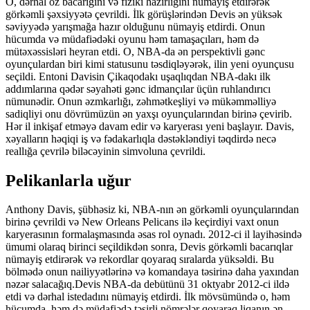
O, dərhal öz bacarığını və fiziki hazırlığını nümayiş etdirərək
görkəmli şəxsiyyətə çevrildi. İlk görüşlərindən Devis ən yüksək
səviyyədə yarışmağa hazır olduğunu nümayiş etdirdi. Onun
hücumda və müdafiədəki oyunu həm tamaşaçıları, həm də
mütəxəssisləri heyran etdi. O, NBA-da ən perspektivli gənc
oyunçulardan biri kimi statusunu təsdiqləyərək, ilin yeni oyunçusu
seçildi. Entoni Davisin Çikaqodakı uşaqlıqdan NBA-dakı ilk
addımlarına qədər səyahəti gənc idmançılar üçün ruhlandırıcı
nümunədir. Onun əzmkarlığı, zəhmətkeşliyi və mükəmməlliyə
sadiqliyi onu dövrümüzün ən yaxşı oyunçularından birinə çevirib.
Hər il inkişaf etməyə davam edir və karyerası yeni başlayır. Davis,
xəyalların həqiqi iş və fədakarlıqla dəstəkləndiyi təqdirdə necə
reallığa çevrilə biləcəyinin simvoluna çevrildi.
Pelikanlarla uğur
Anthony Davis, şübhəsiz ki, NBA-nın ən görkəmli oyunçularından
birinə çevrildi və New Orleans Pelicans ilə keçirdiyi vaxt onun
karyerasının formalaşmasında əsas rol oynadı. 2012-ci il layihəsində
ümumi olaraq birinci seçildikdən sonra, Devis görkəmli bacarıqlar
nümayiş etdirərək və rekordlar qoyaraq sıralarda yüksəldi. Bu
bölmədə onun nailiyyətlərinə və komandaya təsirinə daha yaxından
nəzər salacağıq.Devis NBA-da debütünü 31 oktyabr 2012-ci ildə
etdi və dərhal istedadını nümayiş etdirdi. İlk mövsümündə o, həm
hücumda, həm də müdafiədə təsirli nömrələr qoyaraq liqanın ən